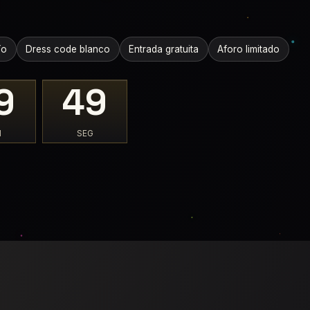
ío
Dress code blanco
Entrada gratuita
Aforo limitado
9
47
N
SEG