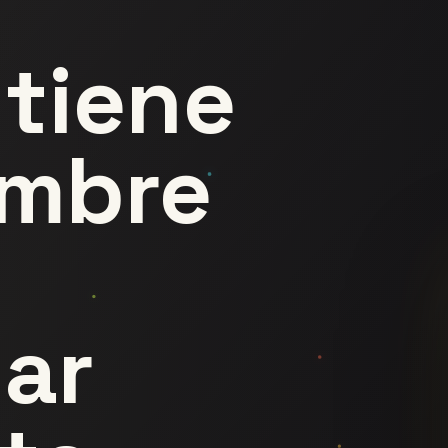
tiene
ombre
o
ar