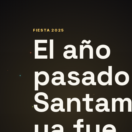
FIESTA 2025
El año
pasado
Santam
ya fue