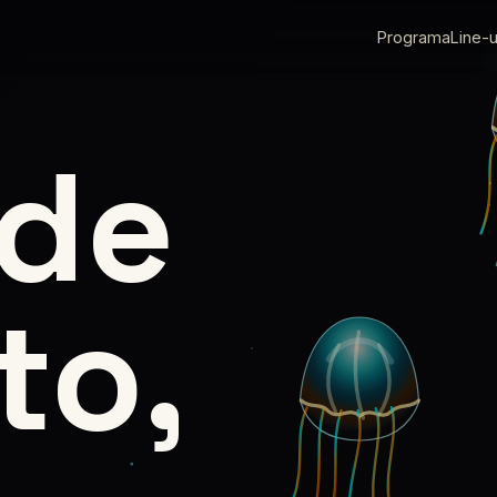
Programa
Line-
 de
to,