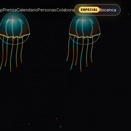
up
Prensa
Calendario
Personas
Colabora
Ibicenca
ESPECIAL