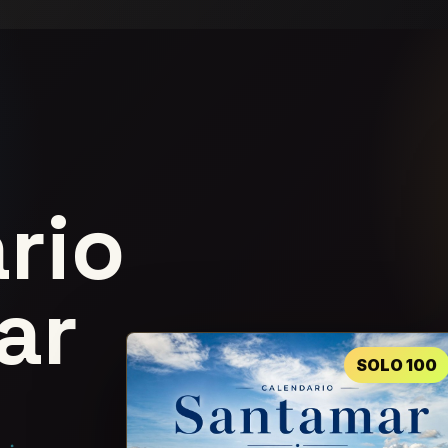
rio
ar