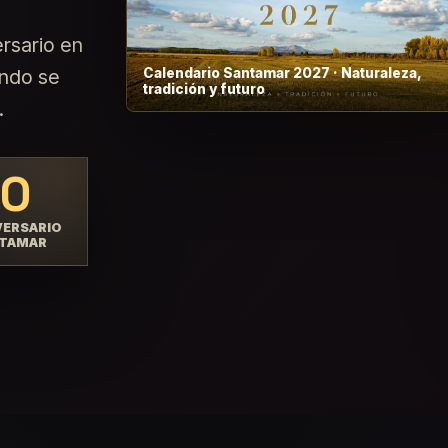
rsario en
ando se
Calendario Santamar 2027 · Naturaleza,
tradición y futuro
.
30
VERSARIO
TAMAR